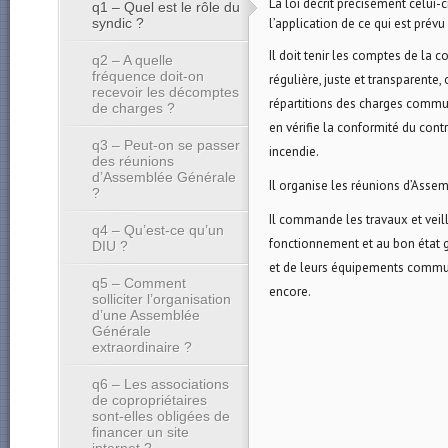
La loi décrit précisément celui-ci
q1 – Quel est le rôle du
syndic ?
l’application de ce qui est prévu
Il doit tenir les comptes de la 
q2 – A quelle
fréquence doit-on
régulière, juste et transparente, 
recevoir les décomptes
répartitions des charges commu
de charges ?
en vérifie la conformité du cont
q3 – Peut-on se passer
incendie.
des réunions
d’Assemblée Générale
Il organise les réunions d’Asse
?
Il commande les travaux et veil
q4 – Qu’est-ce qu’un
fonctionnement et au bon état 
DIU ?
et de leurs équipements commun
q5 – Comment
encore.
solliciter l’organisation
d’une Assemblée
Générale
extraordinaire ?
q6 – Les associations
de copropriétaires
sont-elles obligées de
financer un site